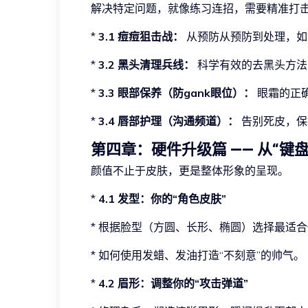
解决特定问题，就像练习连招，需要精准打
*
3.1 痘痘狙击战：
从预防从预防到处理，如何
*
3.2 黑头清理兵线：
科学有效的去黑头方法
*
3.3 眼部保养（防gank眼位）：
眼霜的正确
*
3.4 唇部护理（沟通频道）：
告别死皮，保
第四章：硬件升级篇 —— 从“键
颜值不止于皮肤，更是整体形象的呈现。
*
4.1 发型：你的“角色皮肤”
* 根据脸型（方圆、长形、椭圆）选择最适
* 如何使用发蜡、发油打造“不刻意”的帅气。
*
4.2 眉形：调整你的“攻击弹道”