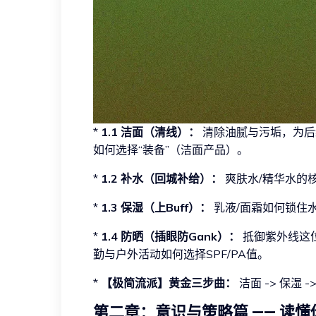
*
1.1 洁面（清线）：
清除油腻与污垢，为后
如何选择“装备”（洁面产品）。
*
1.2 补水（回城补给）：
爽肤水/精华水的
*
1.3 保湿（上Buff）：
乳液/面霜如何锁住
*
1.4 防晒（插眼防Gank）：
抵御紫外线这
勤与户外活动如何选择SPF/PA值。
*
【极简流派】黄金三步曲：
洁面 -> 保湿 
第二章：意识与策略篇 —— 读懂你