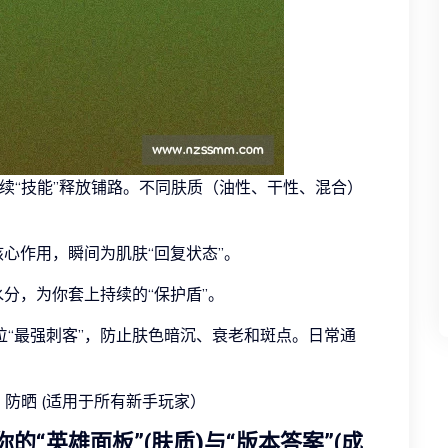
续“技能”释放铺路。不同肤质（油性、干性、混合）
核心作用，瞬间为肌肤“回复状态”。
水分，为你套上持续的“保护盾”。
位“最强刺客”，防止肤色暗沉、衰老和斑点。日常通
-> 防晒 (适用于所有新手玩家）
的“英雄面板”(肤质)与“版本答案”(成