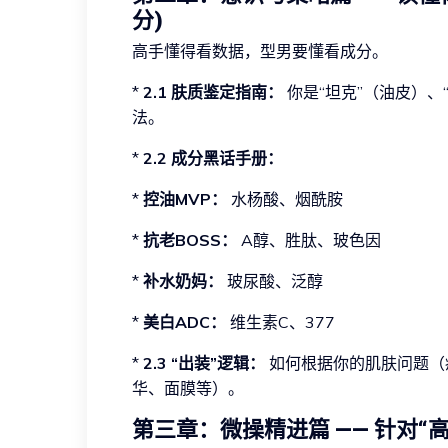
分)
高手懂得看数据，型男要懂看成分。
*
2.1 肤质鉴定指南：
你是“坦克”（油皮）、
法。
*
2.2 成分黑话手册：
*
控油MVP：
水杨酸、烟酰胺
*
抗老BOSS：
A醇、胜肽、玻色因
*
补水奶妈：
玻尿酸、泛醇
*
美白ADC：
维生素C、377
*
2.3 “出装”逻辑：
如何根据你的肌肤问题（
华、面膜等）。
第三章：微操精进篇 —— 针对“