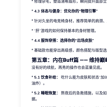
* 修理杂毛，塑造清晰眉形，瞬间提升面部
*
4.3 体态与健身：优化你的“物理引擎”
* 针对久坐的电竞椅身材，推荐简单的肩颈
* “肝”游戏的如何保持基本的身材管理。
*
4.4 服饰穿搭：选择你的“出场皮肤”
* 基础款也能穿出高级感，颜色搭配与版型
第五章：内在Buff篇 —— 维持
没有好的续航，再秀的操作也会蓝量见底。
*
5.1 饮食补给：
吃什么能为皮肤和状态“加B
油炸）。
*
5.2 睡眠恢复：
熬夜后的急救措施，以及如
据。