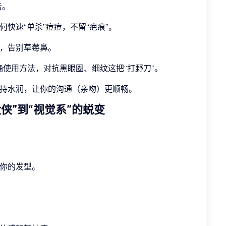
击。
快速“单杀”痘痘，不留“疤痕”。
，告别草莓鼻。
使用方法，对抗黑眼圈、细纹这把“打野刀”。
持水润，让你的沟通（亲吻）更顺畅。
盘侠”到“视觉系”的蜕变
合你的发型。