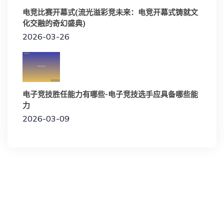
电竞比赛开幕式(流光溢彩竞未来：电竞开幕式铸就文
化交融的奇幻盛典)
2026-03-26
电子竞技胜任能力有哪些-电子竞技选手应具备哪些能
力
2026-03-09