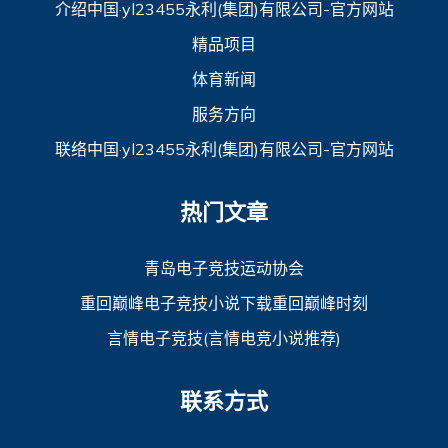
介绍中国·yl23455永利(集团)有限公司-官方网站
精品项目
体育新闻
服务方向
联络中国·yl23455永利(集团)有限公司-官方网站
热门文章
青岛电子竞技运动协会
重回巅峰电子竞技小说下载重回巅峰时刻
言情电子竞技(言情电竞小说推荐)
联系方式