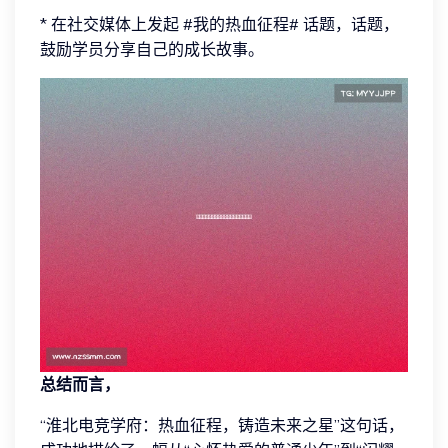
* 在社交媒体上发起 #我的热血征程# 话题，话题，
鼓励学员分享自己的成长故事。
总结而言，
“淮北电竞学府：热血征程，铸造未来之星”这句话，