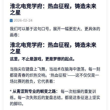
淮北电竞学府：热血征程，铸造未来
之星
2026-02-24
我们可以基于这句口号，展开一幅更宏大、更具体的
画卷：
淮北电竞学府：热血征程，铸造未来
之星
这里，不止是游戏，更是梦想的起点。
当指尖在键盘上飞舞，当战术在脑海中激荡，每一刻
都是青春的炽热交响。“热血征程”——这不仅仅是一
场比赛的胜负，它代表着：
*
从青涩到专业的蜕变之路：
每一次枯燥的重复训
练，每一次失败后的复盘总结，都是这条征途上坚实
的脚印。