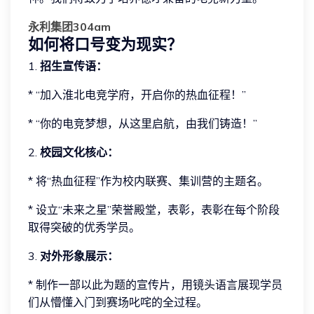
永利集团304am
如何将口号变为现实？
1.
招生宣传语：
* “加入淮北电竞学府，开启你的热血征程！”
* “你的电竞梦想，从这里启航，由我们铸造！”
2.
校园文化核心：
* 将“热血征程”作为校内联赛、集训营的主题名。
* 设立“未来之星”荣誉殿堂，表彰，表彰在每个阶段
取得突破的优秀学员。
3.
对外形象展示：
* 制作一部以此为题的宣传片，用镜头语言展现学员
们从懵懂入门到赛场叱咤的全过程。