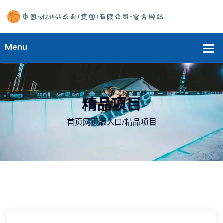
精品项目
首页网页版入口
/
精品项目