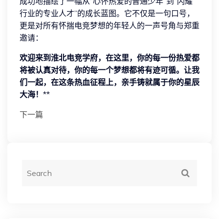
成功地描绘了一幅从“心怀热爱的普通少年”到“闪耀
行业的专业人才”的成长蓝图。它不仅是一句口号，
更是对所有怀揣电竞梦想的年轻人的一声号角与郑重
邀请：
欢迎来到淮北电竞学府，在这里，你的每一份热爱都
将被认真对待，你的每一个梦想都将有迹可循。让我
们一起，在这条热血征程上，亲手铸就属于你的星辰
大海！
**
下一篇