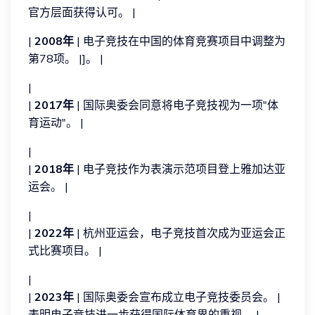
官方层面获得认可。 |
|
2008年
| 电子竞技在中国的体育竞赛项目中调整为
第78项。 |]。 |
|
|
2017年
| 国际奥委会同意将电子竞技视为一项"体
育运动"。 |
|
|
2018年
| 电子竞技作为表演示范项目登上雅加达亚
运会。 |
|
|
2022年
| 杭州亚运会，电子竞技首次成为亚运会正
式比赛项目。 |
|
|
2023年
| 国际奥委会宣布成立电子竞技委员会。 |
表明电子竞技进一步获得国际体育界的重视。 |