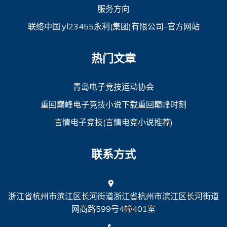
服务方向
联络中国·yl23455永利(集团)有限公司-官方网站
热门文章
青岛电子竞技运动协会
重回巅峰电子竞技小说下载重回巅峰时刻
言情电子竞技(言情电竞小说推荐)
联系方式
浙江省杭州市滨江区长河街道浙江省杭州市滨江区长河街道
网商路599号4幢401室