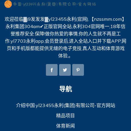
欢迎莅临▓j9发发发▓yl23455永利(官网),【nzssmm.com】
永利集团304am✔正版官网全站,永利304官网唯一,18年信
誉推荐安全.保障!做你热爱的事情,你的人生就不再是工
作.yl7703永利app,会员登录后,进入全站入口并下载APP,网
页和手机版都能提供无缝的电子竞技,真人互动和体育游戏
体验,。
导航
介绍中国·yl23455永利(集团)有限公司-官方网站
精品项目
体育新闻