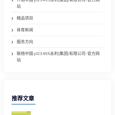
站
精品项目
体育新闻
服务方向
联络中国·yl23455永利(集团)有限公司-官方网
站
推荐文章