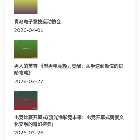
青岛电子竞技运动协会
2026-04-01
男人的美容 《型男电竞颜力觉醒：从手速到颜值的进
阶攻略》
2026-03-27
电竞比赛开幕式(流光溢彩竞未来：电竞开幕式铸就文
化交融的奇幻盛典)
2026-03-26